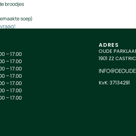
gde broodjes
sgemaakte soep)
vraag!
ADRES
OUDE PARKLAAN
00 – 17.00
1901 ZZ CASTRI
00 – 17.00
00 – 17.00
INFO@DEOUDE
00 – 17.00
KvK: 37134291
00 – 17.00
00 – 17.00
00 – 17.00