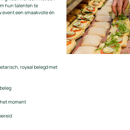
om hun talenten te
w event een smaakvolle én
etarisch, royaal belegd met
sbeleg
n het moment
bereid