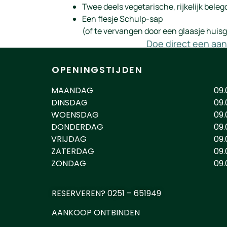
Twee deels vegetarische, rijkelijk bele
Een flesje Schulp-sap
(of te vervangen door een glaasje hui
Doe direct een aan
OPENINGSTIJDEN
MAANDAG
09.
DINSDAG
09.
WOENSDAG
09.
DONDERDAG
09.
VRIJDAG
09.
ZATERDAG
09.
ZONDAG
09.
RESERVEREN? 0251 – 651949
AANKOOP ONTBINDEN