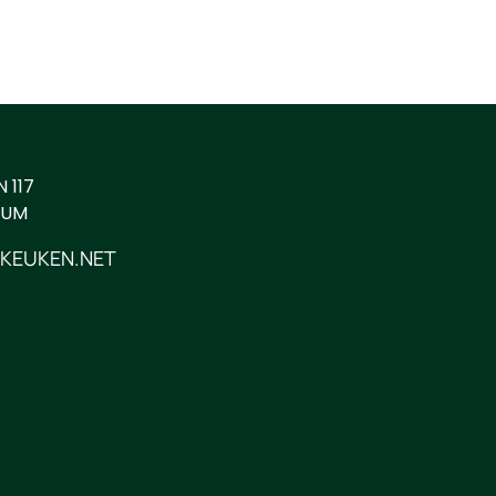
 117
CUM
KEUKEN.NET